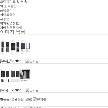
스텐파이프 및 부속
렉산,복층판
폴딩도어
세이프도어
자동문
방화단열창호
기타창호용자재
이미지 목록
[New]_Exterior …
[New]_Exterior …
현관문 (열관류율 정보)