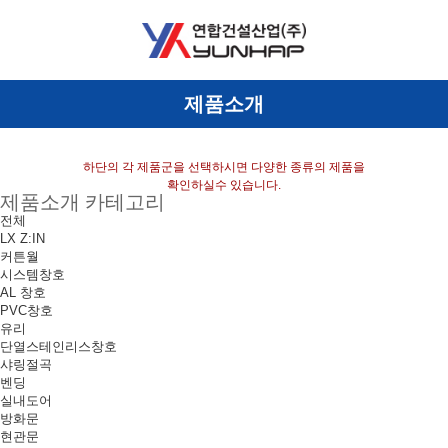
제품소개
하단의 각 제품군을 선택하시면 다양한 종류의 제품을
확인하실수 있습니다.
제품소개 카테고리
전체
LX Z:IN
커튼월
시스템창호
AL 창호
PVC창호
유리
단열스테인리스창호
샤링절곡
벤딩
실내도어
방화문
현관문