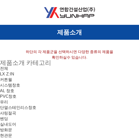
제품소개
하단의 각 제품군을 선택하시면 다양한 종류의 제품을
확인하실수 있습니다.
제품소개 카테고리
전체
LX Z:IN
커튼월
시스템창호
AL 창호
PVC창호
유리
단열스테인리스창호
샤링절곡
벤딩
실내도어
방화문
현관문