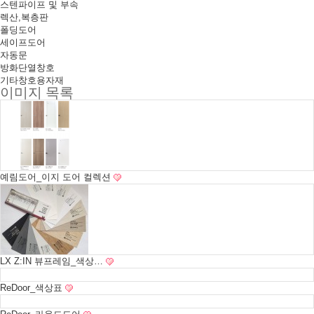
스텐파이프 및 부속
렉산,복층판
폴딩도어
세이프도어
자동문
방화단열창호
기타창호용자재
이미지 목록
예림도어_이지 도어 컬렉션
LX Z:IN 뷰프레임_색상…
ReDoor_색상표